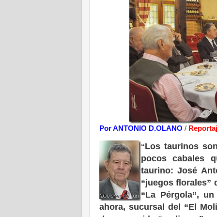
Por ANTONIO D.OLANO
/
Reporta
Los taurinos son
“
pocos cabales q
taurino: José An
“juegos florales” 
“La Pérgola”, un
ahora, sucursal del “El Mol