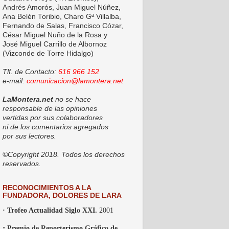
Andrés Amorós, Juan Miguel Núñez,
Ana Belén Toribio, Charo Gª Villalba,
Fernando de Salas, Francisco Cózar,
César Miguel Nuño de la Rosa y
José Miguel Carrillo de Albornoz
(Vizconde de Torre Hidalgo)
Tlf. de Contacto:
616 966 152
e-mail:
comunicacion@lamontera.net
LaMontera.net
no se hace
responsable de las opiniones
vertidas por sus colaboradores
ni de los comentarios agregados
por sus lectores.
©Copyright 2018. Todos los derechos
reservados.
RECONOCIMIENTOS A LA
FUNDADORA, DOLORES DE LARA
· Trofeo Actualidad Siglo XXI.
2001
·
Premio de Reporterismo Gráfico de