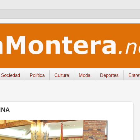
Sociedad
Política
Cultura
Moda
Deportes
Entre
INA