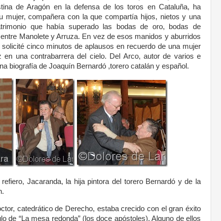
tina de Aragón en la defensa de los toros en Cataluña, ha
u mujer, compañera con la que compartía hijos, nietos y una
 matrimonio que había superado las bodas de oro, bodas de
o entre Manolete y Arruza. En vez de esos manidos y aburridos
o solicité cinco minutos de aplausos en recuerdo de una mujer
en una contrabarrera del cielo. Del Arco, autor de varios e
una biografía de Joaquín Bernardó ,torero catalán y español.
efiero, Jacaranda, la hija pintora del torero Bernardó y de la
n.
tor, catedrático de Derecho, estaba crecido con el gran éxito
lo de “La mesa redonda” (los doce apóstoles). Alguno de ellos