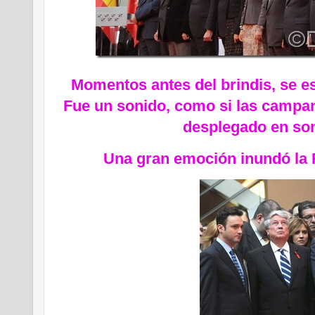
Momentos antes del brindis, se e
Fue un sonido, como si las campan
desplegado en so
Una gran emoción inundó la 