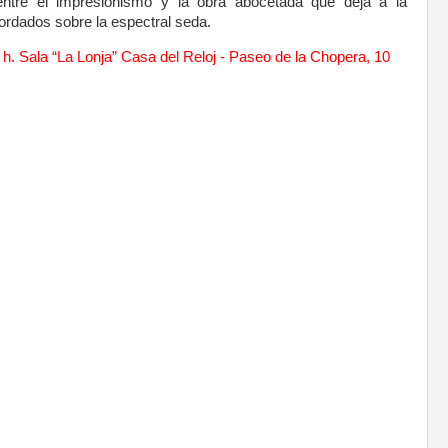
entre el impresionismo y la obra abocetada que deja a la
bordados sobre la espectral seda.
 h. Sala “La Lonja” Casa del Reloj - Paseo de la Chopera, 10