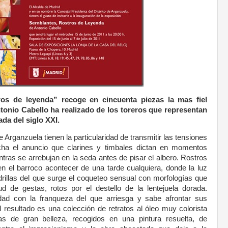
ros de leyenda” recoge en cincuenta piezas la mas fiel
tonio Cabello ha realizado de los toreros que representan
da del siglo XXI.
de Arganzuela tienen la particularidad de transmitir las tensiones
ucha el anuncio que clarines y timbales dictan en momentos
ntras se arrebujan en la seda antes de pisar el albero. Rostros
n el barroco acontecer de una tarde cualquiera, donde la luz
drillas del que surge el coqueteo sensual con morfologías que
ud de gestas, rotos por el destello de la lentejuela dorada.
dad con la franqueza del que arriesga y sabe afrontar sus
l resultado es una colección de retratos al óleo muy colorista
s de gran belleza, recogidos en una pintura resuelta, de