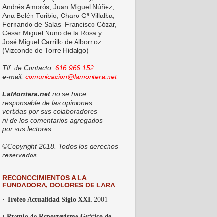
Andrés Amorós, Juan Miguel Núñez,
Ana Belén Toribio, Charo Gª Villalba,
Fernando de Salas, Francisco Cózar,
César Miguel Nuño de la Rosa y
José Miguel Carrillo de Albornoz
(Vizconde de Torre Hidalgo)
Tlf. de Contacto:
616 966 152
e-mail:
comunicacion@lamontera.net
LaMontera.net
no se hace
responsable de las opiniones
vertidas por sus colaboradores
ni de los comentarios agregados
por sus lectores.
©Copyright 2018. Todos los derechos
reservados.
RECONOCIMIENTOS A LA
FUNDADORA, DOLORES DE LARA
· Trofeo Actualidad Siglo XXI.
2001
·
Premio de Reporterismo Gráfico de