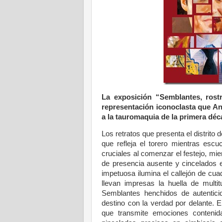
La exposición “Semblantes, rost
representación iconoclasta que An
a la tauromaquia de la primera déca
Los retratos que presenta el distrito 
que refleja el torero mientras esc
cruciales al comenzar el festejo, mie
de presencia ausente y cincelados e
impetuosa ilumina el callejón de cua
llevan impresas la huella de multit
Semblantes henchidos de autentici
destino con la verdad por delante. E
que transmite emociones contenida