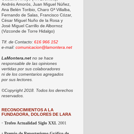
Andrés Amorós, Juan Miguel Núñez,
Ana Belén Toribio, Charo Gª Villalba,
Fernando de Salas, Francisco Cózar,
César Miguel Nuño de la Rosa y
José Miguel Carrillo de Albornoz
(Vizconde de Torre Hidalgo)
Tlf. de Contacto:
616 966 152
e-mail:
comunicacion@lamontera.net
LaMontera.net
no se hace
responsable de las opiniones
vertidas por sus colaboradores
ni de los comentarios agregados
por sus lectores.
©Copyright 2018. Todos los derechos
reservados.
RECONOCIMIENTOS A LA
FUNDADORA, DOLORES DE LARA
· Trofeo Actualidad Siglo XXI.
2001
·
Premio de Reporterismo Gráfico de