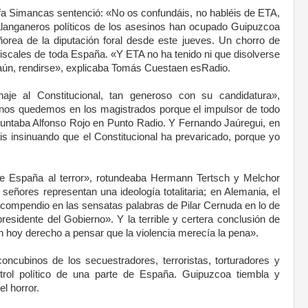
afa Simancas sentenció: «No os confundáis, no habléis de ETA,
alanganeros políticos de los asesinos han ocupado Guipuzcoa
rea de la diputación foral desde este jueves. Un chorro de
fiscales de toda España. «Y ETA no ha tenido ni que disolverse
 aún, rendirse», explicaba Tomás Cuestaen esRadio.
je al Constitucional, tan generoso con su candidatura»,
 nos quedemos en los magistrados porque el impulsor de todo
puntaba Alfonso Rojo en Punto Radio. Y Fernando Jaúregui, en
is insinuando que el Constitucional ha prevaricado, porque yo
e España al terror», rotundeaba Hermann Tertsch y Melchor
eñores representan una ideología totalitaria; en Alemania, el
el compendio en las sensatas palabras de Pilar Cernuda en lo de
sidente del Gobierno». Y la terrible y certera conclusión de
 hoy derecho a pensar que la violencia merecía la pena».
oncubinos de los secuestradores, terroristas, torturadores y
rol político de una parte de España. Guipuzcoa tiembla y
l horror.