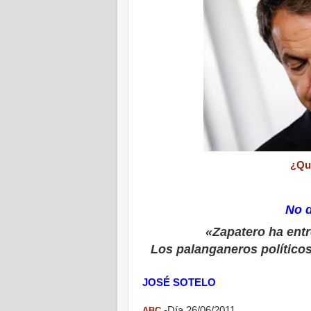
¿Qué
No d
«Zapatero ha entr
Los palanganeros político
JOSÉ SOTELO
-Día 26/06/2011
ABC.