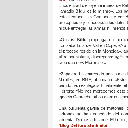
Encolerizado, el oyente irunés de R
llamadlo Bildu, es lo mismo». Los p
esta semana. Un Garitano se enseño
presupuesto y el acceso a los datos 
ni que entregar las armas ni, menos
«Quizás Bildu proponga un homena
ironizaba Luis del Val en Cope. «No
el proceso reside en la Moncloa», a
«Protagonistas», discrepaba: «¿Está
creo que no». Murmullos.
«Zapatero ha entregado una parte d
Miralles, en RNE, abundaba: «Estos s
partido nazi es ilegal». Finalmente, 
Herrera: «No nos merecemos este pre
Ignacio Camacho: «Los etarras tienen
Una purulenta gavilla de matones, c
ladrones se han adueñado del cont
lamenta. Demasiado tarde. El horror, e
/Blog Del toro al infinito/