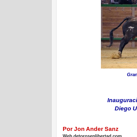
Gran
I
nauguraci
Diego Ur
Por Jon Ander Sanz
Web detorosenlibertad.com