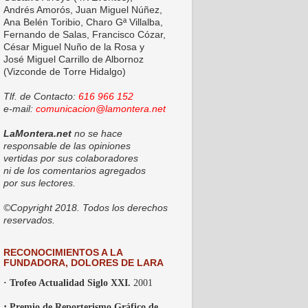
Andrés Amorós, Juan Miguel Núñez,
Ana Belén Toribio, Charo Gª Villalba,
Fernando de Salas, Francisco Cózar,
César Miguel Nuño de la Rosa y
José Miguel Carrillo de Albornoz
(Vizconde de Torre Hidalgo)
Tlf. de Contacto:
616 966 152
e-mail:
comunicacion@lamontera.net
LaMontera.net
no se hace
responsable de las opiniones
vertidas por sus colaboradores
ni de los comentarios agregados
por sus lectores.
©Copyright 2018. Todos los derechos
reservados.
RECONOCIMIENTOS A LA
FUNDADORA, DOLORES DE LARA
· Trofeo Actualidad Siglo XXI.
2001
·
Premio de Reporterismo Gráfico de