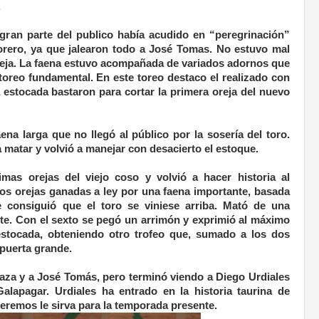
.
gran parte del publico había acudido en “peregrinación”
rero, ya que jalearon todo a José Tomas. No estuvo mal
reja. La faena estuvo acompañada de variados adornos que
oreo fundamental. En este toreo destaco el realizado con
estocada bastaron para cortar la primera oreja del nuevo
ena larga que no llegó al público por la sosería del toro.
 matar y volvió a manejar con desacierto el estoque.
imas orejas del viejo coso y volvió a hacer historia al
os orejas ganadas a ley por una faena importante, basada
 consiguió que el toro se viniese arriba. Mató de una
nte. Con el sexto se pegó un arrimón y exprimió al máximo
estocada, obteniendo otro trofeo que, sumado a los dos
a puerta grande.
laza y a José Tomás, pero terminó viendo a Diego Urdiales
lapagar. Urdiales ha entrado en la historia taurina de
eremos le sirva para la temporada presente.