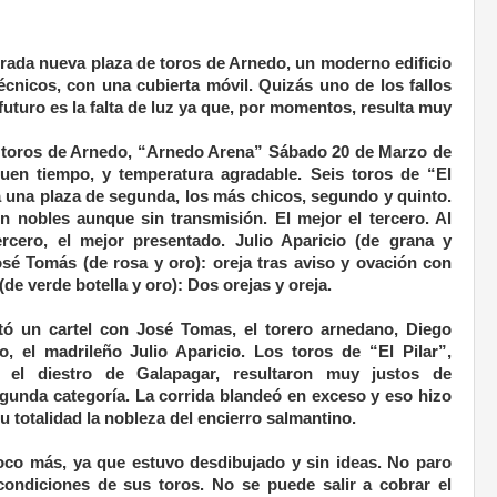
erada nueva plaza de toros de Arnedo, un moderno edificio
écnicos, con una cubierta móvil. Quizás uno de los fallos
uturo es la falta de luz ya que, por momentos, resulta muy
e toros de Arnedo, “Arnedo Arena” Sábado 20 de Marzo de
Buen tiempo, y temperatura agradable. Seis toros de “El
a una plaza de segunda, los más chicos, segundo y quinto.
n nobles aunque sin transmisión. El mejor el tercero. Al
rcero, el mejor presentado. Julio Aparicio (de grana y
osé Tomás (de rosa y oro): oreja tras aviso y ovación con
(de verde botella y oro): Dos orejas y oreja.
tó un cartel con José Tomas, el torero arnedano, Diego
o, el madrileño Julio Aparicio. Los toros de “El Pilar”,
 el diestro de Galapagar, resultaron muy justos de
gunda categoría. La corrida blandeó en exceso y eso hizo
 totalidad la nobleza del encierro salmantino.
 poco más, ya que estuvo desdibujado y sin ideas. No paro
condiciones de sus toros. No se puede salir a cobrar el