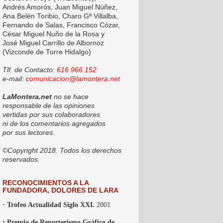
Andrés Amorós, Juan Miguel Núñez,
Ana Belén Toribio, Charo Gª Villalba,
Fernando de Salas, Francisco Cózar,
César Miguel Nuño de la Rosa y
José Miguel Carrillo de Albornoz
(Vizconde de Torre Hidalgo)
Tlf. de Contacto:
616 966 152
e-mail:
comunicacion@lamontera.net
LaMontera.net
no se hace
responsable de las opiniones
vertidas por sus colaboradores
ni de los comentarios agregados
por sus lectores.
©Copyright 2018. Todos los derechos
reservados.
RECONOCIMIENTOS A LA
FUNDADORA, DOLORES DE LARA
· Trofeo Actualidad Siglo XXI.
2001
·
Premio de Reporterismo Gráfico de