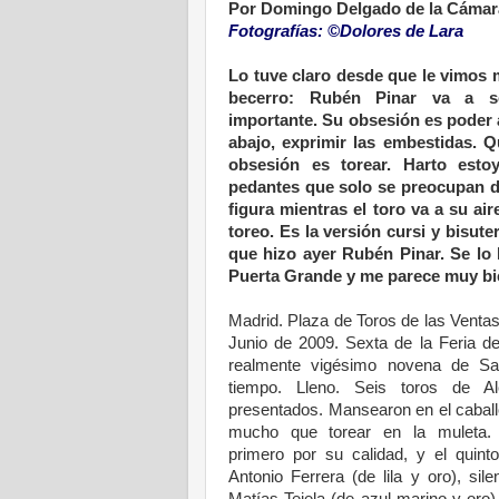
Por Domingo Delgado de la Cámar
Fotografías: ©Dolores de Lara
.
Lo tuve claro desde que le vimos 
becerro: Rubén Pinar va a s
importante. Su obsesión es poder 
abajo, exprimir las embestidas. Q
obsesión es torear. Harto esto
pedantes que solo se preocupan 
figura mientras el toro va a su air
toreo. Es la versión cursi y bisuter
que hizo ayer Rubén Pinar. Se lo 
Puerta Grande y me parece muy bi
.
Madrid. Plaza de Toros de las Venta
Junio de 2009. Sexta de la Feria del
realmente vigésimo novena de Sa
tiempo. Lleno. Seis toros de Al
presentados. Mansearon en el caballo
mucho que torear en la muleta. 
primero por su calidad, y el quint
Antonio Ferrera (de lila y oro), sil
Matías Tejela (de azul marino y oro),