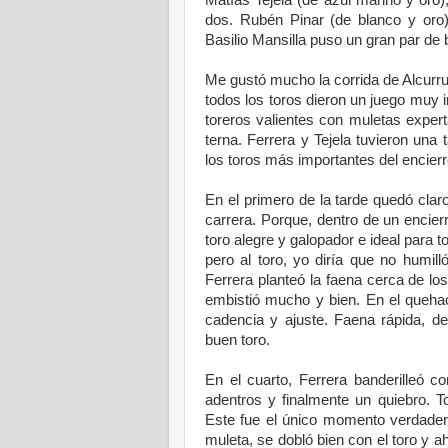
dos. Rubén Pinar (de blanco y oro),
Basilio Mansilla puso un gran par de b
.
Me gustó mucho la corrida de Alcurru
todos los toros dieron un juego muy i
toreros valientes con muletas expert
terna. Ferrera y Tejela tuvieron una
los toros más importantes del encierr
.
En el primero de la tarde quedó cla
carrera. Porque, dentro de un encierr
toro alegre y galopador e ideal para 
pero al toro, yo diría que no humill
Ferrera planteó la faena cerca de los
embistió mucho y bien. En el quehac
cadencia y ajuste. Faena rápida, d
buen toro.
.
En el cuarto, Ferrera banderilleó co
adentros y finalmente un quiebro. To
Este fue el único momento verdadera
muleta, se dobló bien con el toro y ah