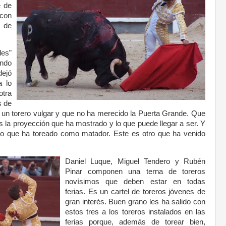
e de
con
 de
les”
ndo
ejó
a lo
otra
s de
s un torero vulgar y que no ha merecido la Puerta Grande. Que
s la proyección que ha mostrado y lo que puede llegar a ser. Y
o que ha toreado como matador. Este es otro que ha venido
Daniel Luque, Miguel Tendero y Rubén
Pinar componen una terna de toreros
novísimos que deben estar en todas
ferias. Es un cartel de toreros jóvenes de
gran interés. Buen grano les ha salido con
estos tres a los toreros instalados en las
ferias porque, además de torear bien,