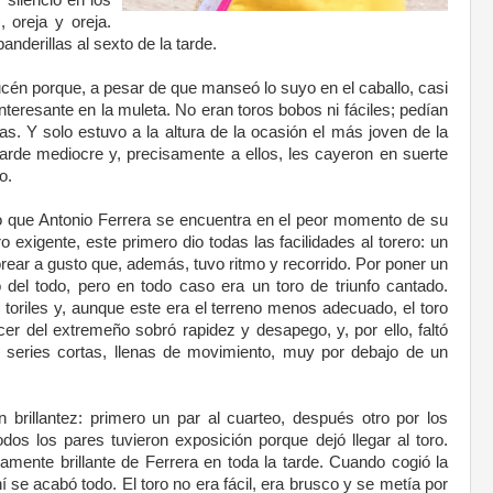
 oreja y oreja.
anderillas al sexto de la tarde.
cén porque, a pesar de que manseó lo suyo en el caballo, casi
nteresante en la muleta. No eran toros bobos ni fáciles; pedían
as. Y solo estuvo a la altura de la ocasión el más joven de la
 tarde mediocre y, precisamente a ellos, les cayeron en suerte
o.
ro que Antonio Ferrera se encuentra en el peor momento de su
o exigente, este primero dio todas las facilidades al torero: un
torear a gusto que, además, tuvo ritmo y recorrido. Por poner un
ó del todo, pero en todo caso era un toro de triunfo cantado.
 toriles y, aunque este era el terreno menos adecuado, el toro
er del extremeño sobró rapidez y desapego, y, por ello, faltó
e series cortas, llenas de movimiento, muy por debajo de un
n brillantez: primero un par al cuarteo, después otro por los
dos los pares tuvieron exposición porque dejó llegar al toro.
mente brillante de Ferrera en toda la tarde. Cuando cogió la
í se acabó todo. El toro no era fácil, era brusco y se metía por