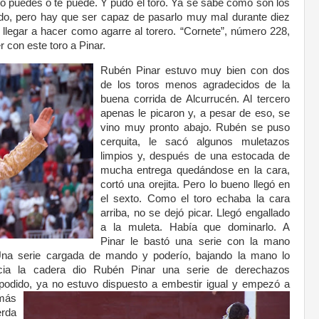
lo puedes o te puede. Y pudo el toro. Ya se sabe como son los
odo, pero hay que ser capaz de pasarlo muy mal durante diez
 llegar a hacer como agarre al torero. “Cornete”, número 228,
 con este toro a Pinar.
Rubén Pinar estuvo muy bien con dos
de los toros menos agradecidos de la
buena corrida de Alcurrucén. Al tercero
apenas le picaron y, a pesar de eso, se
vino muy pronto abajo. Rubén se puso
cerquita, le sacó algunos muletazos
limpios y, después de una estocada de
mucha entrega quedándose en la cara,
cortó una orejita. Pero lo bueno llegó en
el sexto. Como el toro echaba la cara
arriba, no se dejó picar. Llegó engallado
a la muleta. Había que dominarlo. A
Pinar le bastó una serie con la mano
Una serie cargada de mando y poderío, bajando la mano lo
acia la cadera dio Rubén Pinar una serie de derechazos
se podido, ya no estuvo dispuesto a embestir igual y empezó
a
 más
erda