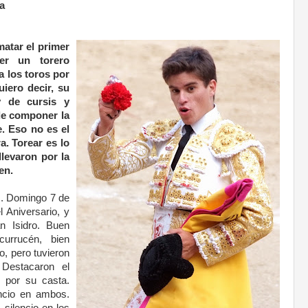
a
matar e
l primer
er un torero
a los toros por
uiero decir, su
y de cursis y
de componer la
e. Eso no es el
a. Torear es lo
llevaron por la
en.
s. Domingo 7 de
 Aniversario, y
n Isidro. Buen
currucén, bien
, pero tuvieron
Destacaron el
o por su casta.
encio en ambos.
 silencio en los