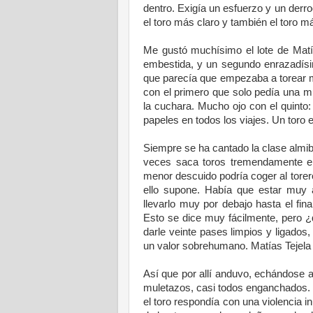
dentro. Exigía un esfuerzo y un derro
el toro más claro y también el toro 
.
Me gustó muchísimo el lote de Matía
embestida, y un segundo enrazadís
que parecía que empezaba a torear m
con el primero que solo pedía una mul
la cuchara. Mucho ojo con el quinto:
papeles en todos los viajes. Un toro
.
Siempre se ha cantado la clase almi
veces saca toros tremendamente e
menor descuido podría coger al torer
ello supone. Había que estar muy 
llevarlo muy por debajo hasta el fina
Esto se dice muy fácilmente, pero ¿
darle veinte pases limpios y ligados,
un valor sobrehumano. Matías Tejela s
.
Así que por allí anduvo, echándose a
muletazos, casi todos enganchados.
el toro respondía con una violencia in