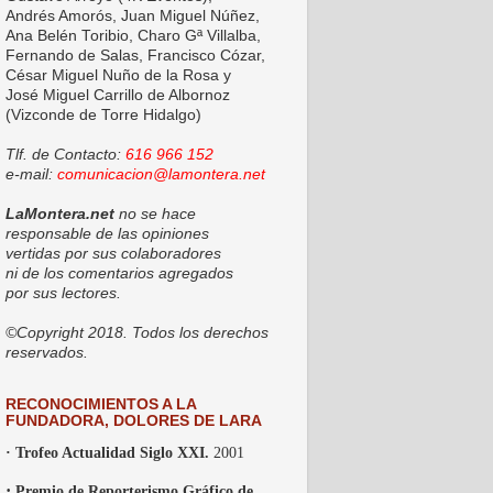
Andrés Amorós, Juan Miguel Núñez,
Ana Belén Toribio, Charo Gª Villalba,
Fernando de Salas, Francisco Cózar,
César Miguel Nuño de la Rosa y
José Miguel Carrillo de Albornoz
(Vizconde de Torre Hidalgo)
Tlf. de Contacto:
616 966 152
e-mail:
comunicacion@lamontera.net
LaMontera.net
no se hace
responsable de las opiniones
vertidas por sus colaboradores
ni de los comentarios agregados
por sus lectores.
©Copyright 2018. Todos los derechos
reservados.
RECONOCIMIENTOS A LA
FUNDADORA, DOLORES DE LARA
· Trofeo Actualidad Siglo XXI.
2001
·
Premio de Reporterismo Gráfico de