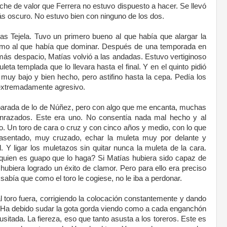
che de valor que Ferrera no estuvo dispuesto a hacer. Se llevó
más oscuro. No estuvo bien con ninguno de los dos.
s Tejela. Tuvo un primero bueno al que había que alargar la
imo al que había que dominar. Después de una temporada en
ás despacio, Matías volvió a las andadas. Estuvo vertiginoso
eta templada que lo llevara hasta el final. Y en el quinto pidió
 muy bajo y bien hecho, pero astifino hasta la cepa. Pedía los
 extremadamente agresivo.
barada de lo de Núñez, pero con algo que me encanta, muchas
nrazados. Este era uno. No consentía nada mal hecho y al
o. Un toro de cara o cruz y con cinco años y medio, con lo que
asentado, muy cruzado, echar la muleta muy por delante y
l. Y ligar los muletazos sin quitar nunca la muleta de la cara.
quien es guapo que lo haga? Si Matías hubiera sido capaz de
 hubiera logrado un éxito de clamor. Pero para ello era preciso
abía que como el toro le cogiese, no le iba a perdonar.
l toro fuera, corrigiendo la colocación constantemente y dando
 Ha debido sudar la gota gorda viendo como a cada enganchón
usitada. La fiereza, eso que tanto asusta a los toreros. Este es