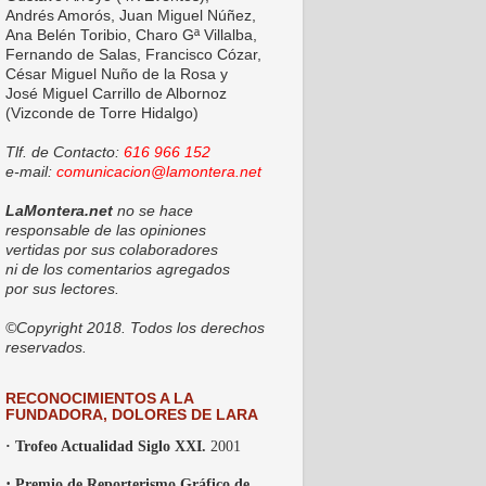
Andrés Amorós, Juan Miguel Núñez,
Ana Belén Toribio, Charo Gª Villalba,
Fernando de Salas, Francisco Cózar,
César Miguel Nuño de la Rosa y
José Miguel Carrillo de Albornoz
(Vizconde de Torre Hidalgo)
Tlf. de Contacto:
616 966 152
e-mail:
comunicacion@lamontera.net
LaMontera.net
no se hace
responsable de las opiniones
vertidas por sus colaboradores
ni de los comentarios agregados
por sus lectores.
©Copyright 2018. Todos los derechos
reservados.
RECONOCIMIENTOS A LA
FUNDADORA, DOLORES DE LARA
· Trofeo Actualidad Siglo XXI.
2001
·
Premio de Reporterismo Gráfico de