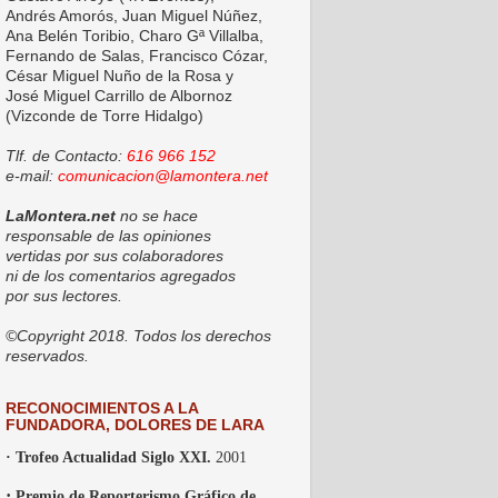
Andrés Amorós, Juan Miguel Núñez,
Ana Belén Toribio, Charo Gª Villalba,
Fernando de Salas, Francisco Cózar,
César Miguel Nuño de la Rosa y
José Miguel Carrillo de Albornoz
(Vizconde de Torre Hidalgo)
Tlf. de Contacto:
616 966 152
e-mail:
comunicacion@lamontera.net
LaMontera.net
no se hace
responsable de las opiniones
vertidas por sus colaboradores
ni de los comentarios agregados
por sus lectores.
©Copyright 2018. Todos los derechos
reservados.
RECONOCIMIENTOS A LA
FUNDADORA, DOLORES DE LARA
· Trofeo Actualidad Siglo XXI.
2001
·
Premio de Reporterismo Gráfico de