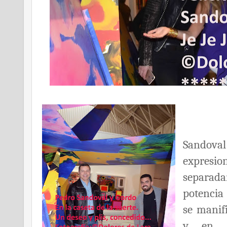
La ob
Sandova
expre
separad
potencia 
se manif
y en l