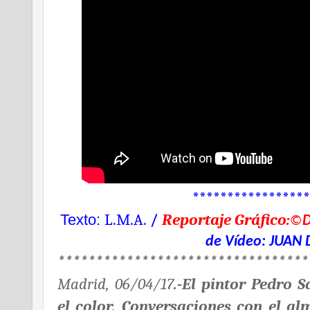
*****************
L.M.A.
/
Reportaje Gráfico:
Texto:
©
de
Vídeo:
JUAN 
*********************************
Madrid, 06/04/17
.-
El pintor
Pedro S
el color. Conversaciones con el al