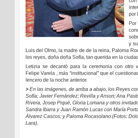
con 
inte
por 
Por
con
sob
y su
Luis del Olmo, la madre de de la reina, Paloma Roc
los reyes, doña doña Sofía, tan querida en la ciudad
Letizia se decantó para la ceremonia con otro 
Felipe Varela , más “institucional” que el cuestion
lencero de la noche anterior.
>
En las imágenes, de arriba a abajo, los Reyes c
Sofía; Javier Fernández; Revilla y Anson; Ana Pasto
Rivera, Josep Piqué, Gloria Lomana y otros invitad
Sandra Ibarra y Juan Ramón Lucas con María Porto
Álvarez Cascos; y Paloma Rocasolano (Fotos: Dol
Lara).