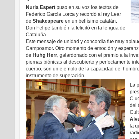
Nuria Espert
puso en su voz los textos de
Federico García Lorca y recordó al rey Lear
de
Shakespeare
en un bellísimo catalán.
Don Felipe también la felicitó en la lengua de
Cataluña.
Este mensaje de unidad y concordia fue muy aplaudi
Campoamor. Otro momento de emoción y esperanza, 
de
Huhg Herr
, galardonado con el premio a la Inve
piernas biónicas al descubierto y perfectamente in
cuerpo, son un ejemplo de la capacidad del hombre 
instrumento de superación.
La p
pres
Ciu
del
Cult
Alv
la q
radi