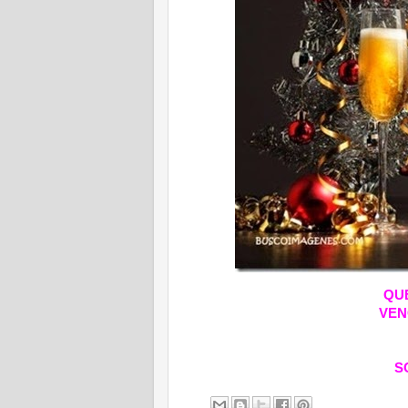
QUE
VEN
S