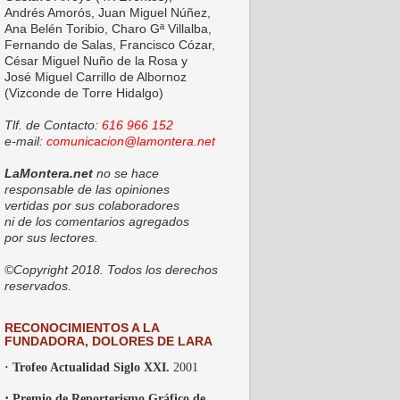
Andrés Amorós, Juan Miguel Núñez,
Ana Belén Toribio, Charo Gª Villalba,
Fernando de Salas, Francisco Cózar,
César Miguel Nuño de la Rosa y
José Miguel Carrillo de Albornoz
(Vizconde de Torre Hidalgo)
Tlf. de Contacto:
616 966 152
e-mail:
comunicacion@lamontera.net
LaMontera.net
no se hace
responsable de las opiniones
vertidas por sus colaboradores
ni de los comentarios agregados
por sus lectores.
©Copyright 2018. Todos los derechos
reservados.
RECONOCIMIENTOS A LA
FUNDADORA, DOLORES DE LARA
· Trofeo Actualidad Siglo XXI.
2001
·
Premio de Reporterismo Gráfico de