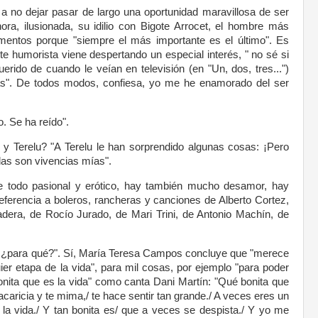
 no dejar pasar de largo una oportunidad maravillosa de ser
ra, ilusionada, su idilio con Bigote Arrocet, el hombre más
entos porque "siempre el más importante es el último". Es
te humorista viene despertando un especial interés, " no sé si
rido de cuando le veían en televisión (en "Un, dos, tres...")
as". De todos modos, confiesa, yo me he enamorado del ser
o. Se ha reído".
y Terelu? "A Terelu le han sorprendido algunas cosas: ¡Pero
das son vivencias mías".
e todo pasional y erótico, hay también mucho desamor, hay
referencia a boleros, rancheras y canciones de Alberto Cortez,
adera, de Rocío Jurado, de Mari Trini, de Antonio Machín, de
ar ¿para qué?". Sí, María Teresa Campos concluye que "merece
er etapa de la vida", para mil cosas, por ejemplo "para poder
bonita que es la vida" como canta Dani Martín: "Qué bonita que
acaricia y te mima,/ te hace sentir tan grande./ A veces eres un
 la vida./ Y tan bonita es/ que a veces se despista./ Y yo me