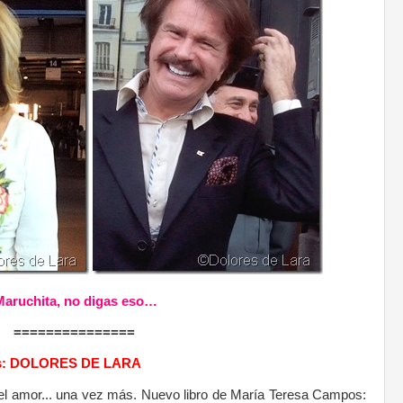
Maruchita, no digas eso…
===============
s: DOLORES DE LARA
 amor... una vez más. Nuevo libro de María Teresa Campos: