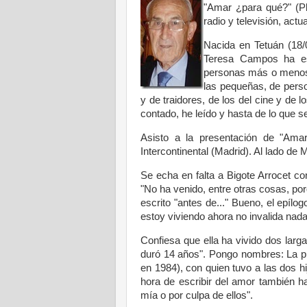
"Amar ¿para qué?" (Pl
radio y televisión, actu
Nacida en Tetuán (18/
Teresa Campos ha esc
personas más o menos c
las pequeñas, de person
y de traidores, de los del cine y de 
contado, he leído y hasta de lo que 
Asisto a la presentación de "Ama
Intercontinental (Madrid). Al lado de
Se echa en falta a Bigote Arrocet c
"No ha venido, entre otras cosas, por
escrito "antes de..." Bueno, el epílo
estoy viviendo ahora no invalida nada
Confiesa que ella ha vivido dos larga
duró 14 años". Pongo nombres: La pr
en 1984), con quien tuvo a las dos hi
hora de escribir del amor también ha
mía o por culpa de ellos".