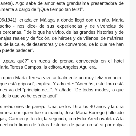
aneta). Algo sabe de amor esta grandísima presentadora de
almente a cargo de "¡Qué tiempo tan feliz!".
06/1941), criada en Málaga a donde llegó con un año, María
rito - nos dice- de sus experiencias y de vivencias de
ercanas, " de lo que he vivido, de las grandes historias y de
ajes reales y de ficción, de héroes y de villanos, de mártires
los de la calle, de desertores y de conversos, de lo que me han
se puede padecer".
r ¿para qué?" en rueda de prensa convocada en el hotel
 María Teresa Campos, la editora Angeles Aguilera.
on quien María Teresa vive actualmente un muy feliz romance.
que está griposo", explica. Y advierte: "Además, este libro está
go es ya del "principio de...". Y añade: "De todos modos, lo que
 de lo que yo he escrito aquí".
s relaciones de pareja: "Una, de los 16 a los 40 años y la otra
imera con quien fue su marido, José María Borrego (fallecido
jas, Carmen y Terelu; la segunda, con Félix Arechavaleta. A la
 echado tirado de "otras historias de paso no sé si por culpa