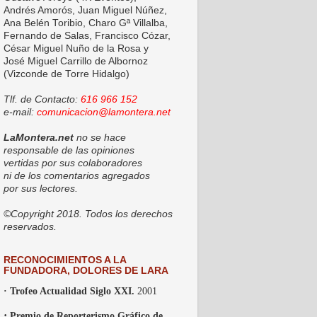
Andrés Amorós, Juan Miguel Núñez,
Ana Belén Toribio, Charo Gª Villalba,
Fernando de Salas, Francisco Cózar,
César Miguel Nuño de la Rosa y
José Miguel Carrillo de Albornoz
(Vizconde de Torre Hidalgo)
Tlf. de Contacto:
616 966 152
e-mail:
comunicacion@lamontera.net
LaMontera.net
no se hace
responsable de las opiniones
vertidas por sus colaboradores
ni de los comentarios agregados
por sus lectores.
©Copyright 2018. Todos los derechos
reservados.
RECONOCIMIENTOS A LA
FUNDADORA, DOLORES DE LARA
· Trofeo Actualidad Siglo XXI.
2001
·
Premio de Reporterismo Gráfico de