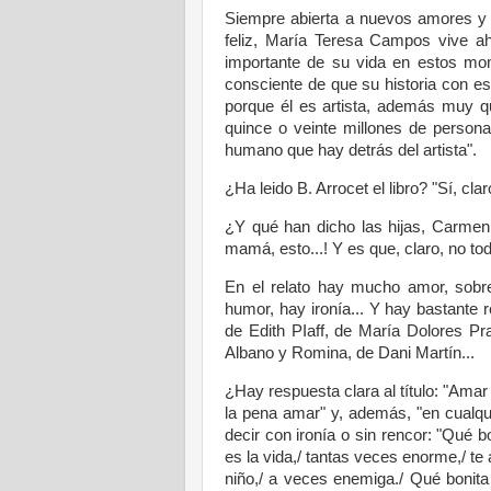
Siempre abierta a nuevos amores y a
feliz, María Teresa Campos vive aho
importante de su vida en estos mom
consciente de que su historia con es
porque él es artista, además muy que
quince o veinte millones de person
humano que hay detrás del artista".
¿Ha leido B. Arrocet el libro? "Sí, clar
¿Y qué han dicho las hijas, Carmen 
mamá, esto...! Y es que, claro, no to
En el relato hay mucho amor, sobr
humor, hay ironía... Y hay bastante 
de Edith PIaff, de María Dolores Pr
Albano y Romina, de Dani Martín...
¿Hay respuesta clara al título: "Am
la pena amar" y, además, "en cualqui
decir con ironía o sin rencor: "Qué 
es la vida,/ tantas veces enorme,/ te 
niño,/ a veces enemiga./ Qué bonita