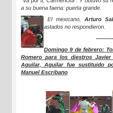
“Va por ti, Carmencita”. Y obtuvo su 
a su buena faena: puerta grande.
El mexicano,
Arturo Sal
astados no respondieron.
---------
Domingo 9 de febrero: T
o
Romero
para los diestros
Javier
Aguilar, Aguilar
fue sustituido p
Manuel Escribano