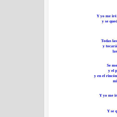
Y yo me iré
y se que
Todas las
y tocará
la
Se mo
y el 
y en el rincó
mi
Y yo me ir
Y se 