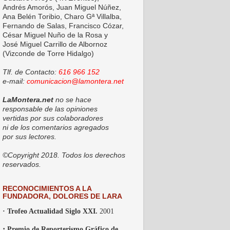
Andrés Amorós, Juan Miguel Núñez,
Ana Belén Toribio, Charo Gª Villalba,
Fernando de Salas, Francisco Cózar,
César Miguel Nuño de la Rosa y
José Miguel Carrillo de Albornoz
(Vizconde de Torre Hidalgo)
Tlf. de Contacto:
616 966 152
e-mail:
comunicacion@lamontera.net
LaMontera.net
no se hace
responsable de las opiniones
vertidas por sus colaboradores
ni de los comentarios agregados
por sus lectores.
©Copyright 2018. Todos los derechos
reservados.
RECONOCIMIENTOS A LA
FUNDADORA, DOLORES DE LARA
· Trofeo Actualidad Siglo XXI.
2001
·
Premio de Reporterismo Gráfico de