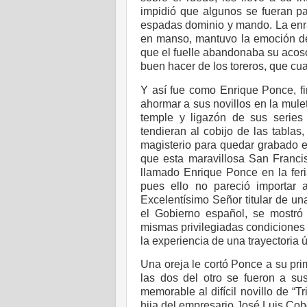
impidió que algunos se fueran par
espadas dominio y mando. La enra
en manso, mantuvo la emoción de 
que el fuelle abandonaba su acoso 
buen hacer de los toreros, que cua
Y así fue como Enrique Ponce, fi
ahormar a sus novillos en la mule
temple y ligazón de sus serie
tendieran al cobijo de las tabla
magisterio para quedar grabado e
que esta maravillosa San Francis
llamado Enrique Ponce en la feri
pues ello no pareció importar a
Excelentísimo Señor titular de u
el Gobierno español, se mostró 
mismas privilegiadas condiciones
la experiencia de una trayectoria ú
Una oreja le cortó Ponce a su pri
las dos del otro se fueron a s
memorable al difícil novillo de “
hija del empresario José Luis Cob