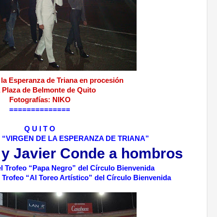
 la Esperanza de Triana en procesión
a Plaza de Belmonte de Quito
Fotografías: NIKO
==============
Q U I T O
 “VIRGEN DE LA ESPERANZA DE TRIANA”
 y Javier Conde a hombros
 el Trofeo “Papa Negro” del Círculo Bienvenida
 Trofeo “Al Toreo Artístico” del Círculo Bienvenida