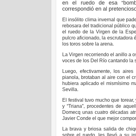
en el ruedo de esa “bombo
correspondió en al pretencioso 
El insólito clima invernal que pa
rebosara del tradicional público 
el ruedo de la Virgen de la Espe
pulcro aficionado, la escrutadora é
los toros sobre la arena.
La Virgen recorriendo el anillo a o
voces de los Del Río cantando la 
Luego, efectivamente, los aire
pianola, brotaban al aire con el 
hubiera aplicado el mismísimo ma
Sevilla.
El festival tuvo mucho que torear,
y “Triana”, procedentes de aque
Domecq unas cuatro décadas atrá
Javier Conde el que mejor comport
La brava y briosa salida de chi
sobre el ruedo, les llevó a su i