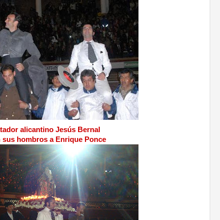
tador alicantino Jesús Bernal
en sus hombros a Enrique Ponce