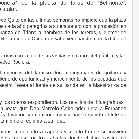
nera” de la placita de toros de “Belmonte”;
titular.
dece Quito en las últimas semanas no impidió que la plaza
que cada año peregrina a su encuentro con la procesión en
ranza de Triana a hombros de los toreros, y ejercer de
lite taurina de Quito que sabe ver cuando mira, la lidia de
scuras con la luz de las velitas en manos del público y las
salve Rociera.
s flamencos del famoso dúo acompañado de guitarra y
criterio de oportunidad y merecimiento de los espadas que
estro Tejera al frente de su banda en la Maestranza de
 y los toreros respondieron. Los novillos de “Huagrahuasi”
lla reata que Don Marcelo Cobo adquiriera a Fernando
s, tuvieron un comportamiento parejo siendo el lote de
amiento ofreció para su lidia.
queros, acudiendo a capotes y a todo lo que se moviera
ntensa pelea con los caballos donde el duro castigo no