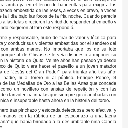
a arriba ya en el tercio de banderillas para exigir a los
zada embestida de las reses, a veces en bravo, a veces
la lidia bajo las focos de la fría noche. Cuando parecía
a las telas ofrecieron la virtud de responder al empeño y
ndo exigieron al toro este respondió.
rme y responsable, hubo de tirar de valor y técnica para
ta y conducir sus violentas embestidas por el sendero del
s con ambas manos. No importaba que los de su lote
s, porque al de Chivas se le veía dispuesto a imponer su
n la historia de Quito. Veinte años han pasado ya desde
co de Quito viera hacer el paseíllo a un joven matador
a de “Jesús del Gran Poder”, para triunfar año tras año;
 nadie, ni al torero ni al público. Enrique Ponce, el
na de las Medallas de Oro a las Bellas Artes que concede
como un novillero con ansias de repetición y con las
 de clarividencia innatas que siempre gozó adobadas con
nica e insuperable hasta ahora en la historia del toreo.
mero tras pinchazo y estocada defectuosa pero efectiva, y
us manos con la rúbrica de un estoconazo a una faena
Triana” que había brindado a la deslumbrante niña Canela
o.