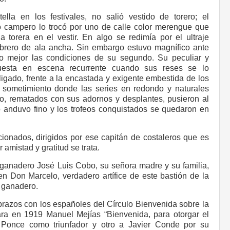
la en los festivales, no salió vestido de torero; el
rto campero lo trocó por uno de calle color merengue que
a torera en el vestir. En algo se redimía por el ultraje
mbrero de ala ancha. Sin embargo estuvo magnífico ante
 mejor las condiciones de su segundo. Su peculiar y
puesta en escena recurrente cuando sus reses se lo
ligado, frente a la encastada y exigente embestida de los
y sometimiento donde las series en redondo y naturales
, rematados con sus adornos y desplantes, pusieron al
 anduvo fino y los trofeos conquistados se quedaron en
cionados, dirigidos por ese capitán de costaleros que es
 amistad y gratitud se trata.
 ganadero José Luis Cobo, su señora madre y su familia,
en Don Marcelo, verdadero artífice de este bastión de la
 ganadero.
brazos con los españoles del Círculo Bienvenida sobre la
ra en 1919 Manuel Mejías “Bienvenida, para otorgar el
 Ponce como triunfador y otro a Javier Conde por su