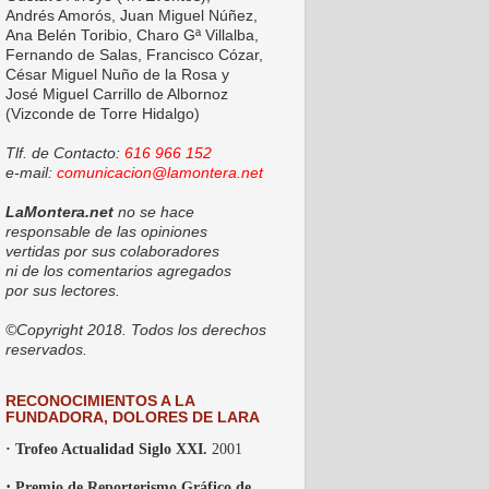
Andrés Amorós, Juan Miguel Núñez,
Ana Belén Toribio, Charo Gª Villalba,
Fernando de Salas, Francisco Cózar,
César Miguel Nuño de la Rosa y
José Miguel Carrillo de Albornoz
(Vizconde de Torre Hidalgo)
Tlf. de Contacto:
616 966 152
e-mail:
comunicacion@lamontera.net
LaMontera.net
no se hace
responsable de las opiniones
vertidas por sus colaboradores
ni de los comentarios agregados
por sus lectores.
©Copyright 2018. Todos los derechos
reservados.
RECONOCIMIENTOS A LA
FUNDADORA, DOLORES DE LARA
· Trofeo Actualidad Siglo XXI.
2001
·
Premio de Reporterismo Gráfico de