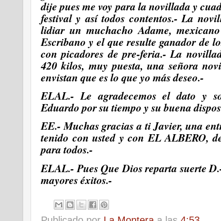
dije pues me voy para la novillada y cua
festival y así todos contentos.- La nov
lidiar un muchacho Adame, mexicano 
Escribano y el que resulte ganador de l
con picadores de pre-feria.- La novill
420 kilos, muy puesta, una señora novi
envistan que es lo que yo más deseo.-
ELAL.- Le agradecemos el dato y so
Eduardo por su tiempo y su buena dispos
EE.- Muchas gracias a ti Javier, una en
tenido con usted y con EL ALBERO, de
para todos.-
ELAL.- Pues Que Dios reparta suerte D.
mayores éxitos.-
Publicado por
La Montera
a las
4:53