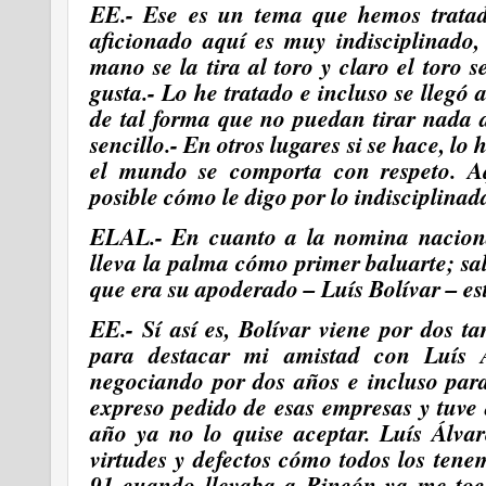
EE.- Ese es un tema que hemos trata
aficionado aquí es muy indisciplinado,
mano se la tira al toro y claro el toro
gusta.- Lo he tratado e incluso se llegó
de tal forma que no puedan tirar nada a
sencillo.- En otros lugares si se hace,
lo 
el mundo se comporta con respeto. A
posible cómo le digo por lo indisciplinada
ELAL.- En cuanto a la nomina nacional
lleva la palma cómo primer baluarte; sa
que era su apoderado – Luís Bolívar – es
EE.- Sí así es, Bolívar viene por dos t
para destacar mi amistad con Luís 
negociando por dos años e incluso para
expreso pedido de esas empresas y tuve 
año ya no lo quise aceptar. Luís Álva
virtudes y defectos cómo todos los ten
91 cuando llevaba a Rincón ya me tocó