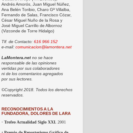
Andrés Amorós, Juan Miguel Núñez,
Ana Belén Toribio, Charo Gª Villalba,
Fernando de Salas, Francisco Cózar,
César Miguel Nuño de la Rosa y
José Miguel Carrillo de Albornoz
(Vizconde de Torre Hidalgo)
Tlf. de Contacto:
616 966 152
e-mail:
comunicacion@lamontera.net
LaMontera.net
no se hace
responsable de las opiniones
vertidas por sus colaboradores
ni de los comentarios agregados
por sus lectores.
©Copyright 2018. Todos los derechos
reservados.
RECONOCIMIENTOS A LA
FUNDADORA, DOLORES DE LARA
· Trofeo Actualidad Siglo XXI.
2001
·
Premio de Reporterismo Gráfico de