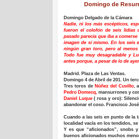
Domingo de Resurre
Domingo Delgado de la Cámara
Nadie, ni los más escépticos, es
fueron el colofón de seis lidia
pasado parecía que iba a comerse e
imagen de sí mismo. En los seis 
ningún gran toro, pero al menos
Todo fue muy desagradable y Luq
antes porque, a pesar de lo de ayer
Madrid. Plaza de Las Ventas.
Domingo 4 de Abril de 201. Un terc
Tres toros de
Núñez del Cuvillo
, 
Pedro Domecq,
mansurrones y comp
Daniel Luque
( rosa y oro): Silenci
abandonar el coso. Francisco José Q
Cuando a las seis en punto de la ta
localidad vacía en los tendidos, se
Y es que “aficionados”, snobs y 
buenos aficionados muchos menos.