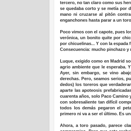
tercero, no tan claro como sus he
se quedaba corto y se metía por d
mano ni cruzarse al pitón contra
enganchones hasta parar a un tor
Poco vimos con el capote, pues lo
verónica, un bonito quite por ch
por chicuelinas... Y con la espada
Consecuencia: mucho pinchazo y 
Luque, exigido como en Madrid sol
agrio ambiente que le esperaba. 
Ayer, sin embargo, se vino abaj
derechas. Pero, seamos serios, p
dedos) los toreros que verdadera
aparte las apoteosis prefabricada
cuarenta años, solo Paco Camino y
con sobresaliente tan difícil co
todos los demás pegaron el peta
primero ni va a ser el último. Es un
Ahora, a toro pasado, parece cl