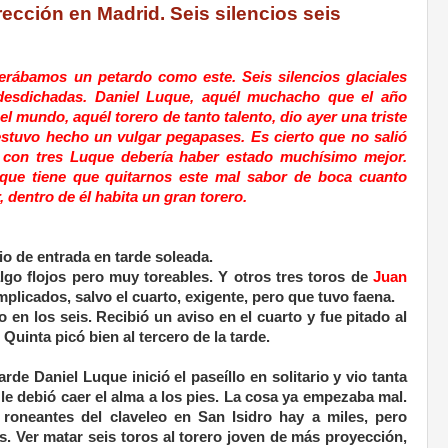
cción en Madrid. Seis silencios seis
perábamos un petardo como este. Seis silencios glaciales
s desdichadas. Daniel Luque, aquél muchacho que el año
l mundo, aquél torero de tanto talento, dio ayer una triste
estuvo hecho un vulgar pegapases. Es cierto que no salió
 con tres Luque debería haber estado muchísimo mejor.
ue tiene que quitarnos este mal sabor de boca cuanto
, dentro de él habita un gran torero.
io de entrada en tarde soleada.
algo flojos pero muy toreables. Y otros tres toros de
Juan
licados, salvo el cuarto, exigente, pero que tuvo faena.
o en los seis. Recibió un aviso en el cuarto y fue pitado al
uinta picó bien al tercero de la tarde.
rde Daniel Luque inició el paseíllo en solitario y vio tanta
 le debió caer el alma a los pies. La cosa ya empezaba mal.
roneantes del claveleo en San Isidro hay a miles, pero
 Ver matar seis toros al torero joven de más proyección,