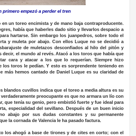
n primero empezó a perder el tren
 en un toreo encimista y de mano baja contraproducente.
egres, había que haberles dado sitio y llevarlos despacio a
 para hartarse. Sin embargo los juanpedros, sobre todo el
orta y muleta por abajo. Con ellos Luque no se decidió a
sbarajuste de muletazos desconfiados al hilo del pitón y
 decir, el mundo al revés. Atacó a los toros que había que
tar cara y atacar a los que lo requerían. Siempre hizo
e los toros le pedían. Y esto es sorprendente teniendo en
ue más hemos cantado de Daniel Luque es su claridad de
s blandos cuvillos indica que el toreo a media altura es su
o verdaderamente preocupante es que no armara un lío con
r, que tenía su genio, pero embistió fuerte y fue ideal para
ta, especialidad del sevillano. Después de un buen inicio
vino abajo por sus dudas constantes y su permanente
que la cornada de Valencia le ha pasado factura.
o los ahogó a base de tirones y de cites en corto; con el