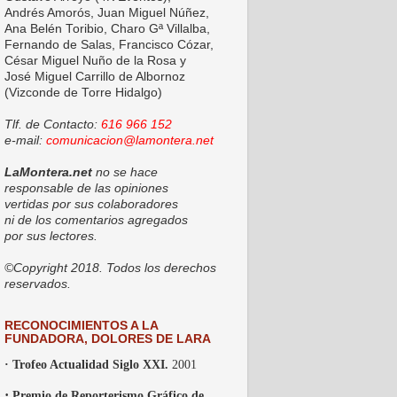
Andrés Amorós, Juan Miguel Núñez,
Ana Belén Toribio, Charo Gª Villalba,
Fernando de Salas, Francisco Cózar,
César Miguel Nuño de la Rosa y
José Miguel Carrillo de Albornoz
(Vizconde de Torre Hidalgo)
Tlf. de Contacto:
616 966 152
e-mail:
comunicacion@lamontera.net
LaMontera.net
no se hace
responsable de las opiniones
vertidas por sus colaboradores
ni de los comentarios agregados
por sus lectores.
©Copyright 2018. Todos los derechos
reservados.
RECONOCIMIENTOS A LA
FUNDADORA, DOLORES DE LARA
· Trofeo Actualidad Siglo XXI.
2001
·
Premio de Reporterismo Gráfico de