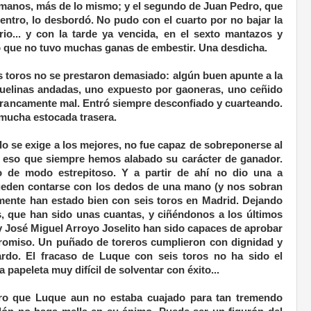
rmanos, más de lo mismo; y el segundo de Juan Pedro, que
entro, lo desbordó. No pudo con el cuarto por no bajar la
rio... y con la tarde ya vencida, en el sexto mantazos y
o que no tuvo muchas ganas de embestir. Una desdicha.
s toros no se prestaron demasiado: algún buen apunte a la
icuelinas andadas, uno expuesto por gaoneras, uno ceñido
 francamente mal. Entró siempre desconfiado y cuarteando.
mucha estocada trasera.
o se exige a los mejores, no fue capaz de sobreponerse al
Y eso que siempre hemos alabado su carácter de ganador.
o de modo estrepitoso. Y a partir de ahí no dio una a
ueden contarse con los dedos de una mano (y nos sobran
mente han estado bien con seis toros en Madrid. Dejando
s, que han sido unas cuantas, y ciñéndonos a los últimos
 José Miguel Arroyo Joselito han sido capaces de aprobar
mpromiso. Un puñado de toreros cumplieron con dignidad y
rdo. El fracaso de Luque con seis toros no ha sido el
a papeleta muy difícil de solventar con éxito...
aro que Luque aun no estaba cuajado para tan tremendo