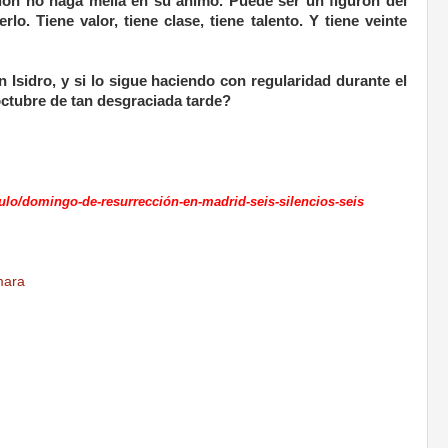
ón no haga mella en su ánimo. Puede ser un figurón del
lo. Tiene valor, tiene clase, tiene talento. Y tiene veinte
an Isidro, y si lo sigue haciendo con regularidad durante el
octubre de tan desgraciada tarde?
ulo/domingo-de-resurrección-en-madrid-seis-silencios-seis
mara