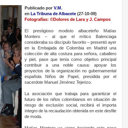
Publicado por
V.M.
en
La Tribuna de Albacete
(27-10-09)
Fotografías: ©Dolores de Lara y J. Campos
.
El prestigioso modisto albaceteño Matías
Montero – al que el mítico Balenciaga
consideraba su discípulo favorito – presentó ayer
en la Embajada de Colombia en Madrid una
colección de alta costura para señora, caballero
y piel, pase que tenía como objetivo principal
contribuir a una noble causa: apoyar los
proyectos de la organización no gubernamental
española Niños de Papel, presidida por el
sacerdote Manuel Jiménez Tejerizo.
.
La asociación que trabaja para garantizar el
futuro de los niños colombianos en situación de
riesgo de exclusión social, recibirá el importa
íntegro de la recaudación obtenida en este desfile
de moda.
.
Matías Montero ya viene haciendo este pase