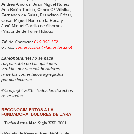
Andrés Amorós, Juan Miguel Núñez,
Ana Belén Toribio, Charo Gª Villalba,
Fernando de Salas, Francisco Cózar,
César Miguel Nuño de la Rosa y
José Miguel Carrillo de Albornoz
(Vizconde de Torre Hidalgo)
Tlf. de Contacto:
616 966 152
e-mail:
comunicacion@lamontera.net
LaMontera.net
no se hace
responsable de las opiniones
vertidas por sus colaboradores
ni de los comentarios agregados
por sus lectores.
©Copyright 2018. Todos los derechos
reservados.
RECONOCIMIENTOS A LA
FUNDADORA, DOLORES DE LARA
· Trofeo Actualidad Siglo XXI.
2001
·
Premio de Reporterismo Gráfico de