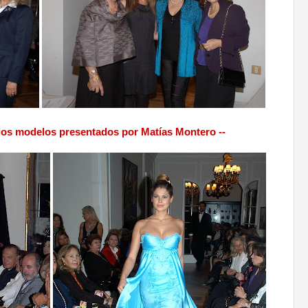
.
.
 los modelos presentados por Matías Montero --
.